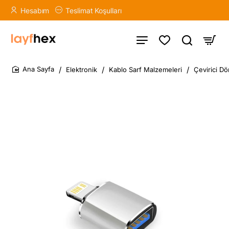
Hesabım
Teslimat Koşulları
Elektronik
Kablo Sarf Malzemeleri
Çevirici D
home