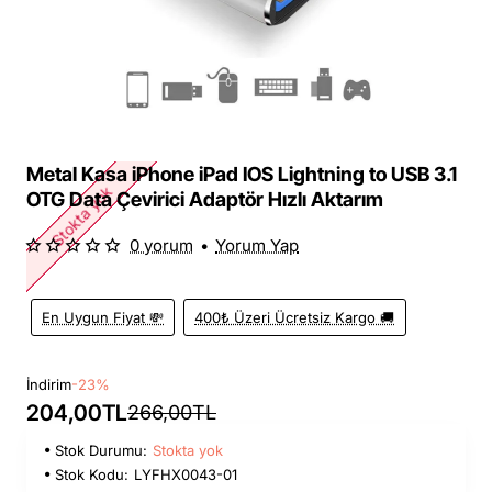
Metal Kasa iPhone iPad IOS Lightning to USB 3.1
Stokta yok
OTG Data Çevirici Adaptör Hızlı Aktarım
0 yorum
•
Yorum Yap
En Uygun Fiyat 💸
400₺ Üzeri Ücretsiz Kargo 🚚
İndirim
-23%
204,00TL
266,00TL
Stok Durumu:
Stokta yok
Stok Kodu:
LYFHX0043-01