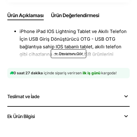
Ürün Açıklaması
Ürün Değerlendirmesi
iPhone iPad IOS Lightning Tablet ve Akıllı Telefon
İçin USB Giriş Dönüştürücü OTG - USB OTG
bağlantıya sahip IOS tabanlı tablet, akıllı telefon
gibi cihazlarına desteklenen USB ürünlerini
bağlayabileceksiniz.
Yeni Nesil Akıllı Telefonlar ve Tabletlerde iPhone
0 saat 27 dakika
içinde sipariş verirsen
ilk iş günü
kargoda!
iPad IOS Lightning'yi Standart USB'ye Dönüştürün
Günümüzde sıkça görmeye alıştığımız iPhone iPad
IOS Lightning bağlantıya sahip IOS tablet ve akıllı
Teslimat ve İade
telefonlara USB klavye, fare, taşınabilir disk, flash
bellek gibi cihazlarınızı bağlayabilmenizin yolu
iPhone iPad IOS Lightning-USB OTG dönüştürücü
Ek Ürün Bilgisi
ile geçiyor. OTG dönüştürücü USB birliğinin "OTG
= on the go" yani taşınabilir cihazlara özel