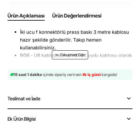
Ürün Açıklaması
Ürün Değerlendirmesi
İki ucu f konnektörlü press baskı 3 metre kablosu
hazır şekilde gönderilir. Takıp hemen
kullanabilirsiniz.
RG6 - U6 kablodur. Full HD 4K uydu kablosu olarak
kullanılabilir.
Ev anten kablosu; iç izolasyon katmanları olarak;
15 saat 1 dakika
içinde sipariş verirsen
ilk iş günü
kargoda!
4,7 FPE, alüminyum alaşımlı folyo, fiziksel köpük
ve 6.8 PVC UV korumalı plastik katmandan oluşur.
Full HD televizyon kablosunu dairenizin anten
Teslimat ve İade
çıkışına ve televizyona direkt bağlayabilirsiniz.
Ek Ürün Bilgisi