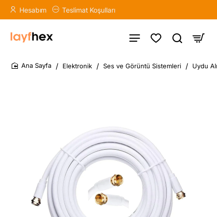
Hesabım
Teslimat Koşulları
Elektronik
Ses ve Görüntü Sistemleri
Uydu Alı
home