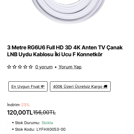
3 Metre RG6U6 Full HD 3D 4K Anten TV Çanak
LNB Uydu Kablosu İki Ucu F Konnetkör
0 yorum
•
Yorum Yap
En Uygun Fiyat 💸
400₺ Üzeri Ücretsiz Kargo 🚚
İndirim
-23%
120,00TL
156,00TL
Stok Durumu:
Stokta
Stok Kodu:
LYFHX0053-00