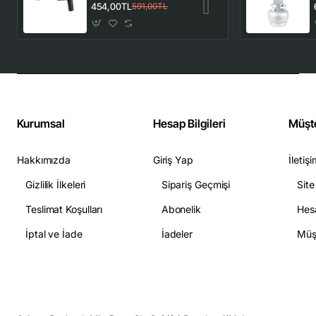
El Araç Süpürgesi
454,00TL
591,00TL
Güçlü Vakum Çekiş
ve Üfleme
Fonksiyonlu
Kurumsal
Hesap Bilgileri
Müşte
Hakkımızda
Giriş Yap
İletiş
Gizlilik İlkeleri
Sipariş Geçmişi
Site
Teslimat Koşulları
Abonelik
Hesa
İptal ve İade
İadeler
Müşt