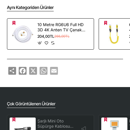
Aynı Kategoriden Ürünler
10 Metre RG6U6 Full HD
3D 4K Anten TV Çanak
LNB Uydu Kablosu İki Ucu
204,00TL
266,00TL
F Konnetkör
Share
Facebook
X
WhatsApp
Email
Çok Görüntülenen Ürünler
Şarjlı Mini Oto
Süpürge Kablosuz