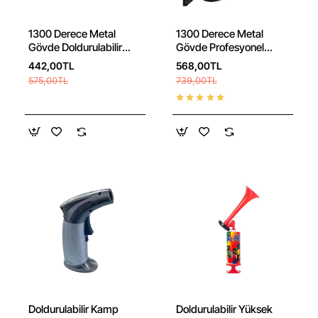
1300 Derece Metal
1300 Derece Metal
Gövde Doldurulabilir
Gövde Profesyonel
Pürmüz Çakmak Isı
Pürmüz Çakmak Isı
442,00TL
568,00TL
Tabancası
Tabancası
575,00TL
739,00TL
Ücretsiz Kargo 🚚
Ücretsiz Kargo 🚚
Doldurulabilir Kamp
Doldurulabilir Yüksek
Yeni