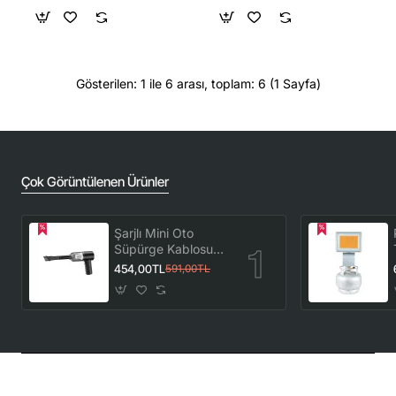
Ücretsiz Kargo 🚚
Gösterilen: 1 ile 6 arası, toplam: 6 (1 Sayfa)
Çok Görüntülenen Ürünler
Şarjlı Mini Oto
Süpürge Kablosuz
El Araç Süpürgesi
454,00TL
591,00TL
Güçlü Vakum Çekiş
ve Üfleme
Fonksiyonlu