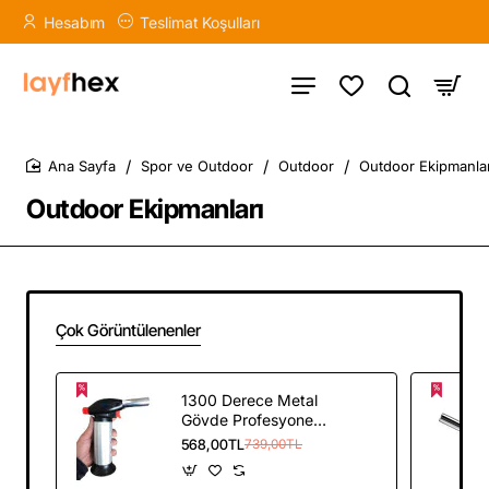
Hesabım
Teslimat Koşulları
Spor ve Outdoor
Outdoor
Outdoor Ekipmanlar
home
Outdoor Ekipmanları
Çok Görüntülenenler
1300 Derece Metal
Gövde Profesyonel
Pürmüz Çakmak Isı
568,00TL
739,00TL
Tabancası