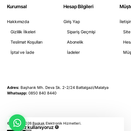
Kurumsal
Hesap Bilgileri
Müşte
Hakkımızda
Giriş Yap
İletiş
Gizlilik İlkeleri
Sipariş Geçmişi
Site
Teslimat Koşulları
Abonelik
Hesa
İptal ve İade
İadeler
Müşt
Adres:
Başharık Mh. Deva Sk. 2-2/24 Battalgazi/Malatya
Whatsapp:
0850 840 8440
© 2022 -
2026
Başkak
Elektronik Hizmetleri.
Çerez kullanıyoruz 🍪