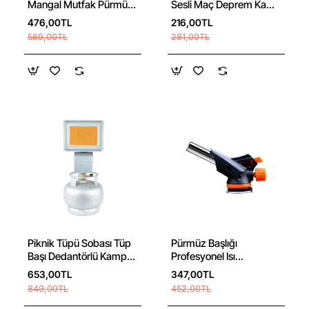
Mangal Mutfak Pürmüz
Sesli Maç Deprem Kamp
Çakmağı 1300 Derece
El Pompalı Hava Kornası
476,00TL
216,00TL
569,00TL
281,00TL
Ücretsiz Kargo 🚚
Piknik Tüpü Sobası Tüp
Pürmüz Başlığı
Başı Dedantörlü Kamp
Profesyonel Isı
Av Seyyar Isıtıcı
Tabancası Çakmak
653,00TL
347,00TL
Gazlı 1300 Derece
849,00TL
452,00TL