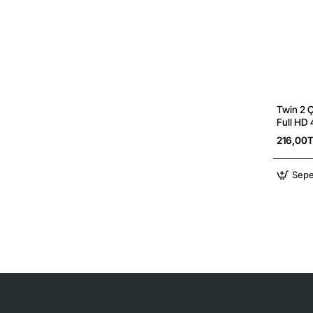
Twin 2 Ç
Full HD
216,00
Sepe