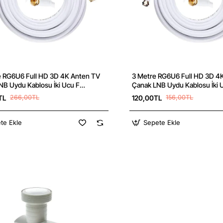
e RG6U6 Full HD 3D 4K Anten TV
3 Metre RG6U6 Full HD 3D 4
NB Uydu Kablosu İki Ucu F
Çanak LNB Uydu Kablosu İki 
ör
Konnetkör
TL
266,00TL
120,00TL
156,00TL
te Ekle
Sepete Ekle