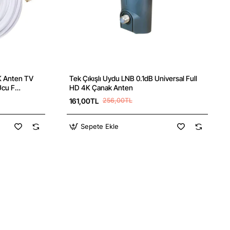
K Anten TV
Tek Çıkışlı Uydu LNB 0.1dB Universal Full
Yeni
Ucu F
HD 4K Çanak Anten
161,00TL
256,00TL
Sepete Ekle