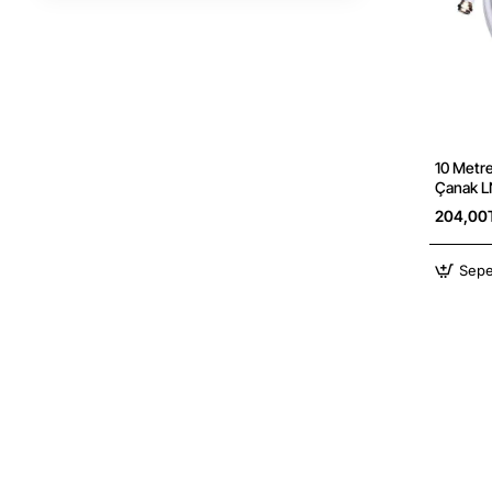
10 Metr
Çanak L
Konnetk
204,00
Sepe