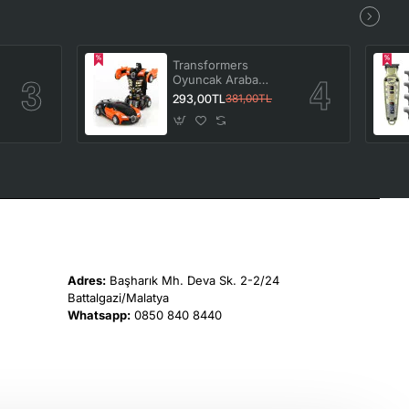
Transformers
Oyuncak Araba
Bumblebee Robota
293,00TL
381,00TL
Dönüşebilen
Turuncu
Adres:
Başharık Mh. Deva Sk. 2-2/24
Battalgazi/Malatya
Whatsapp:
0850 840 8440