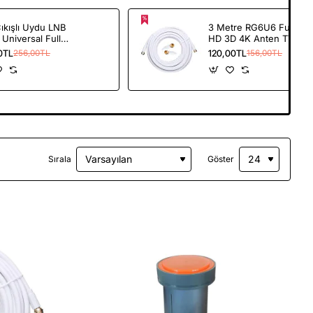
ıkışlı Uydu LNB
3 Metre RG6U6 Full
 Universal Full
HD 3D 4K Anten TV
K Çanak Anten
Çanak LNB Uydu
0TL
120,00TL
256,00TL
156,00TL
Kablosu İki Ucu F
Konnetkör
Sırala
Göster