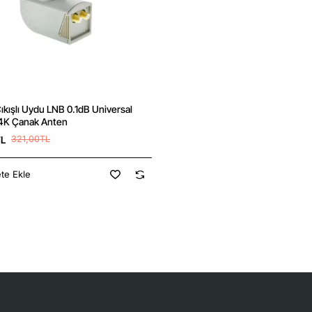
ıkışlı Uydu LNB 0.1dB Universal
Yeni
 4K Çanak Anten
TL
321,00TL
te Ekle