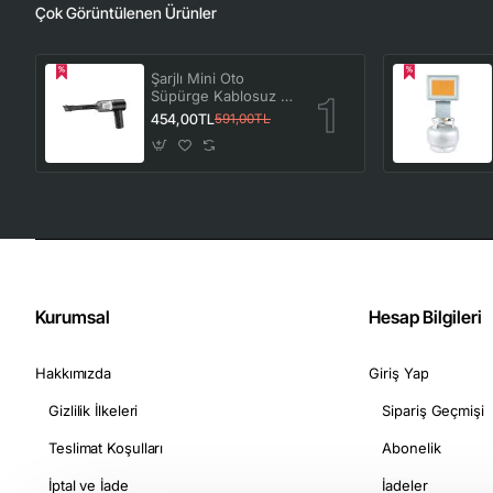
Çok Görüntülenen Ürünler
Şarjlı Mini Oto
Süpürge Kablosuz El
Araç Süpürgesi
454,00TL
591,00TL
Güçlü Vakum Çekiş
ve Üfleme
Fonksiyonlu
Kurumsal
Hesap Bilgileri
Hakkımızda
Giriş Yap
Gizlilik İlkeleri
Sipariş Geçmişi
Teslimat Koşulları
Abonelik
İptal ve İade
İadeler