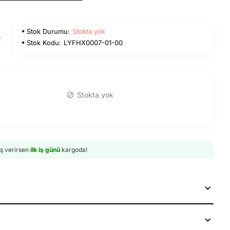
Stok Durumu:
Stokta yok
L
Stok Kodu:
LYFHX0007-01-00
Stokta yok
iş verirsen
ilk iş günü
kargoda!