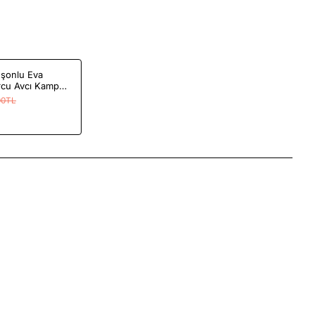
şonlu Eva
rcu Avcı Kamp
00TL
App
mail