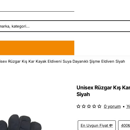
isex Rüzgar Kış Kar Kayak Eldiveni Suya Dayanıklı Şişme Eldiven Siyah
Unisex Rüzgar Kış Kar
Siyah
0 yorum
•
Y
En Uygun Fiyat 💸
400₺