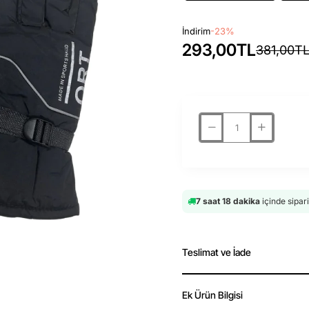
İndirim
-23%
293,00TL
381,00T
7 saat 18 dakika
içinde sipar
Teslimat ve İade
Ek Ürün Bilgisi