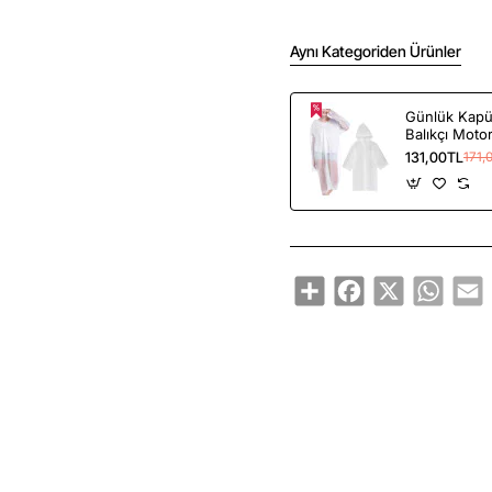
Aynı Kategoriden Ürünler
Günlük Kapü
Balıkçı Moto
Yağmurluk
131,00TL
171,
Share
Facebook
X
Whats
E