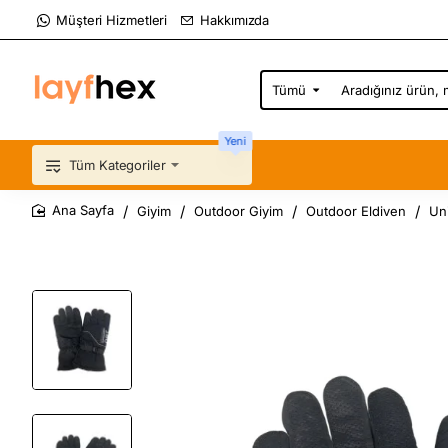
Müşteri Hizmetleri
Hakkımızda
Tümü
Aradığınız
ürün,
marka,
Yeni
kategori...
Tüm Kategoriler
Giyim
Outdoor Giyim
Outdoor Eldiven
Un
home