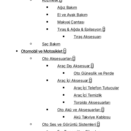
Kozmetik
Ağız Bakım
El ve Ayak Bakım
Makyaj Çantası
Tıraş & Ağda & Epilasyon
Tıraş Aksesuarı
Saç Bakım
Otomobil ve Motosiklet
Oto Aksesuarları
Araç Dış Aksesuar
Oto Güneşlik ve Perde
Araç İçi Aksesuar
Araç İçi Telefon Tutucular
Araç İçi Temizlik
Torpido Aksesuarları
Oto Akü ve Aksesuarları
Akü Takviye Kablosu
Oto Ses ve Görüntü Sistemleri