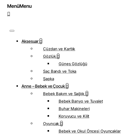
Menü
Aksesuar
Cüzdan ve Kartlık
Gözlük
Güneş Gözlüğü
Saç Bandı ve Toka
Şapka
Anne – Bebek ve Çocuk
Bebek Bakım ve Sağlık
Bebek Banyo ve Tuvalet
Buhar Makineleri
Koruyucu ve Kilit
Oyuncak
Bebek ve Okul Öncesi Oyuncaklar