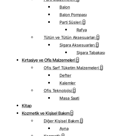
Balon
Balon Pompası
Parti Süsleri
Rafya
Tütün ve Tütün Aksesuarları
Sigara Aksesuarları
Sigara Tabakası
Kırtasiye ve Ofis Malzemeleri
Ofis Sarf Tüketim Malzemeleri
Defter
Kalemler
Ofis Teknolojisi
Masa Saati
Kitap
Kozmetik ve Kişisel Bakım
Diğer Kişisel Bakım
Ayna