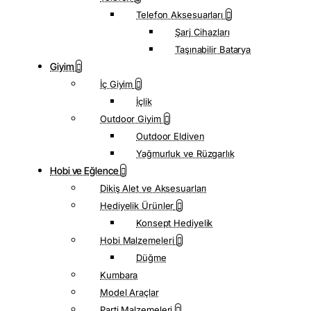
Telefon Aksesuarları
Şarj Cihazları
Taşınabilir Batarya
Giyim
İç Giyim
İçlik
Outdoor Giyim
Outdoor Eldiven
Yağmurluk ve Rüzgarlık
Hobi ve Eğlence
Dikiş Alet ve Aksesuarları
Hediyelik Ürünler
Konsept Hediyelik
Hobi Malzemeleri
Düğme
Kumbara
Model Araçlar
Parti Malzemeleri