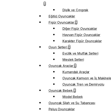
Dişlik ve Çıngırak
Eğitici Oyuncaklar
Figür Oyuncaklar
Diğer Figür Oyuncaklar
Hayvan Figür Oyuncaklar
Karakter Figür Oyuncaklar
Oyun Setleri
Evcilik ve Mutfak Setleri
Meslek Setleri
Oyuncak Araçlar
Kumandalı Araçlar
Oyuncak Kamyon ve İş Makinel
Oyuncak Tren ve Demiryolu
Oyuncak Bebek
Model Bebek
Oyuncak Silah ve Su Tabancası
Peluş Oyuncaklar