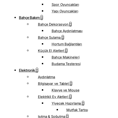
Spor Oyuncakları
Yapı Oyuncakları
Bahçe Bakım
Bahçe Dekorasyon
Bahçe Aydınlatması
Bahçe Sulama
Hortum Bağlantıları
Küçük El Aletleri
Bahçe Makineleri
Budama Testeresi
Elektronik
Aydınlatma
Bilgisayar ve Tablet
Klavye ve Mouse
Elektrikli Ev Aletleri
Yiyecek Hazırlama
Mutfak Tartısı
Isıtma & Soğutma