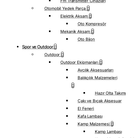
Fm Transmitter Cihazları
Otomobil Yedek Parça
Elektrik Aksam
Oto Kompresör
Mekanik Aksam
Oto Bijon
Spor ve Outdoor
Outdoor
Outdoor Ekipmanları
Avcılık Aksesuarları
Balıkçılık Malzemeleri
Hazır Olta Takımı
Çakı ve Bıçak Aksesuar
El Feneri
Kafa Lambası
Kamp Malzemesi
Kamp Lambası