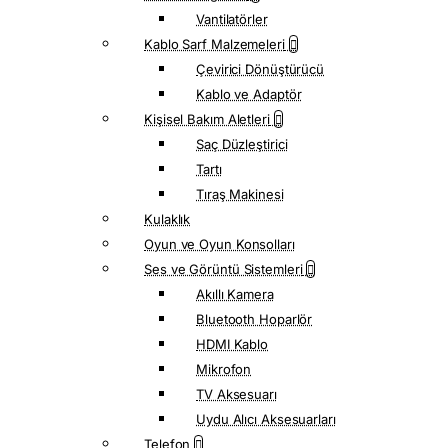
Vantilatörler
Kablo Sarf Malzemeleri
Çevirici Dönüştürücü
Kablo ve Adaptör
Kişisel Bakım Aletleri
Saç Düzleştirici
Tartı
Tıraş Makinesi
Kulaklık
Oyun ve Oyun Konsolları
Ses ve Görüntü Sistemleri
Akıllı Kamera
Bluetooth Hoparlör
HDMI Kablo
Mikrofon
TV Aksesuarı
Uydu Alıcı Aksesuarları
Telefon