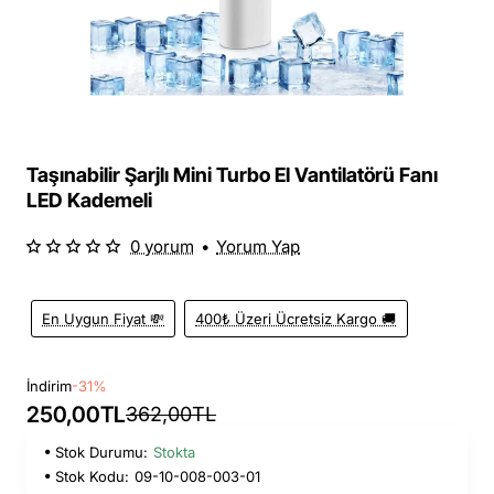
Taşınabilir Şarjlı Mini Turbo El Vantilatörü Fanı
LED Kademeli
0 yorum
•
Yorum Yap
En Uygun Fiyat 💸
400₺ Üzeri Ücretsiz Kargo 🚚
İndirim
-31%
250,00TL
362,00TL
Stok Durumu:
Stokta
Stok Kodu:
09-10-008-003-01