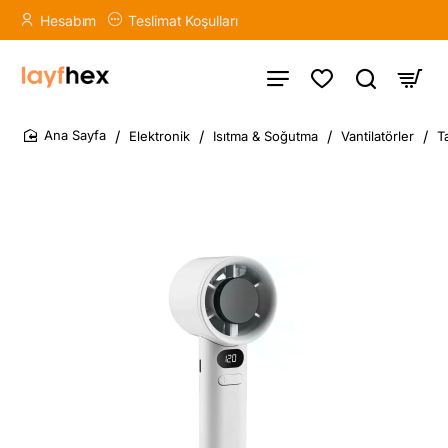
Hesabım
Teslimat Koşulları
Elektronik
Isıtma & Soğutma
Vantilatörler
T
home