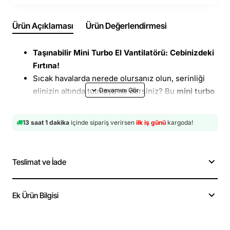
Ürün Açıklaması
Ürün Değerlendirmesi
Taşınabilir Mini Turbo El Vantilatörü: Cebinizdeki
Fırtına!
Sıcak havalarda nerede olursanız olun, serinliği
elinizin altında tutmaya ne dersiniz? Bu
mini turbo
el vantilatörü
, kompakt tasarımı, güçlü motoru ve
modern LED detaylarıyla yaz aylarının vazgeçilmez
13 saat 1 dakika
içinde sipariş verirsen
ilk iş günü
kargoda!
aksesuarı olmaya aday. Şık, taşınabilir ve oldukça
etkili!
Turbo Güçlü Motor:
Küçük boyutuna aldanmayın;
Teslimat ve İade
gelişmiş türbin tasarımı sayesinde beklentinizin
çok üzerinde, kuvvetli bir hava akışı sağlar.
Kademeli Hız Kontrolü:
İhtiyacınıza göre
Ek Ürün Bilgisi
ayarlanabilir hız modları ile hafif bir esintiden
turbo soğutmaya kadar dilediğiniz performansı