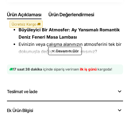
Ürün Açıklaması
Ürün Değerlendirmesi
Ücretsiz Kargo 🚚
Büyüleyici Bir Atmosfer: Ay Yansımalı Romantik
Deniz Feneri Masa Lambası
Evinizin veya çalışma alanınızın atmosferini tek bir
dokunuşla değiştirmeye hazır mısınız?
Şarjlı, ay yansımalı deniz feneri tasarımı
, estetik
ile teknolojiyi birleştirerek odanıza huzur verici ve
17 saat 38 dakika
içinde sipariş verirsen
ilk iş günü
kargoda!
romantik bir ışık yayıyor. Sadece bir lamba değil,
aynı zamanda dekorasyonunuzun odak noktası
olacak bir sanat eseri!
Teslimat ve İade
Ay Yansımalı Büyüleyici Işık:
Tasarımı sayesinde,
yandığında duvara veya etrafına sanki odaya ay
ışığı vuruyormuş gibi mistik ve huzur veren bir
Ek Ürün Bilgisi
gölge oyunu yaratır.
Deniz Feneri Estetiği:
Klasik ve zarif deniz feneri