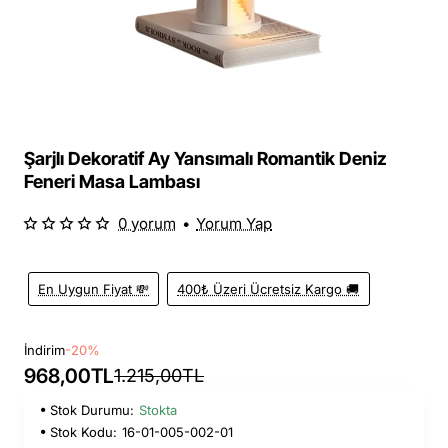
Şarjlı Dekoratif Ay Yansımalı Romantik Deniz
Feneri Masa Lambası
0 yorum
•
Yorum Yap
En Uygun Fiyat 💸
400₺ Üzeri Ücretsiz Kargo 🚚
İndirim
-20%
968,00TL
1.215,00TL
Stok Durumu:
Stokta
Stok Kodu:
16-01-005-002-01