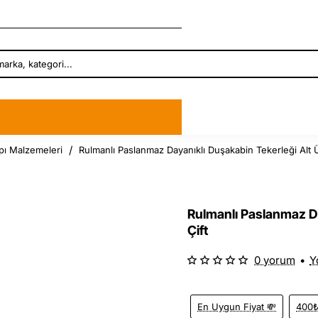
pı Malzemeleri
Rulmanlı Paslanmaz Dayanıklı Duşakabin Tekerleği Alt Ü
Rulmanlı Paslanmaz Da
Çift
0 yorum
•
Y
En Uygun Fiyat 💸
400₺