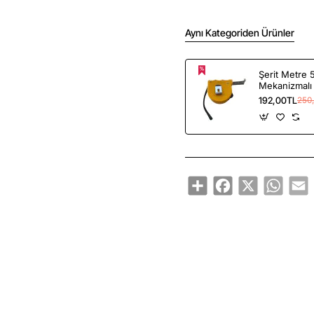
Aynı Kategoriden Ürünler
Şerit Metre 5
Mekanizmalı 
Paslanmaz M
192,00TL
250
Share
Facebook
X
Whats
E