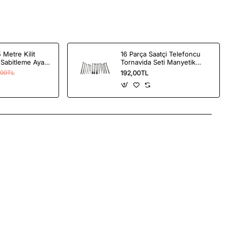
 Metre Kilit
16 Parça Saatçi Telefoncu
Sabitleme Ayarlı
Tornavida Seti Manyetik
etre
Hassas Dengeli
192,00TL
,00TL
App
mail