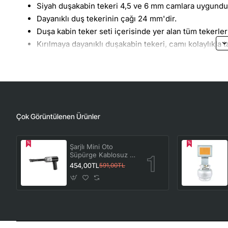
Siyah duşakabin tekeri 4,5 ve 6 mm camlara uygundu
Dayanıklı duş tekerinin çağı 24 mm'dir.
Duşa kabin teker seti içerisinde yer alan tüm tekerler 
Kırılmaya dayanıklı duşakabin tekeri, camı kolaylıkla t
Köşe duşakabin tekeri ve oval duşakabin tekeri olar
Rulmanlı Cam Duşakabin Tekerleği üretilirken paslan
Yıldız tornavida yardımı ile kolayca eskisini teker takı
Duşakabin tekerleği, duşakabin kapılarının ray üzeri
bir parçadır. Kapının üst ve alt kısımlarına yerleştir
Çok Görüntülenen Ürünler
oluşturur.
Şarjlı Mini Oto
Süpürge Kablosuz El
Araç Süpürgesi
454,00TL
591,00TL
Güçlü Vakum Çekiş
ve Üfleme
Fonksiyonlu