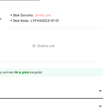
Stok Durumu:
Stokta yok
L
Stok Kodu:
LYFHX0023-01-01
Stokta yok
iş verirsen
ilk iş günü
kargoda!