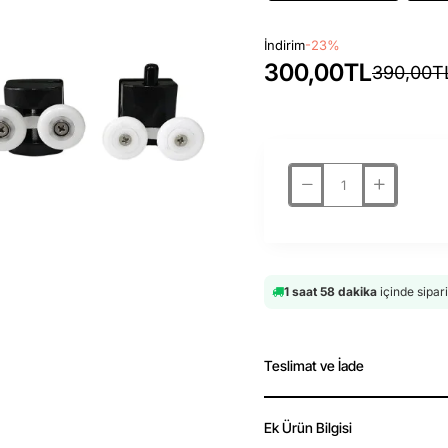
İndirim
-23%
300,00TL
390,00T
1 saat 58 dakika
içinde sipar
Teslimat ve İade
Ek Ürün Bilgisi