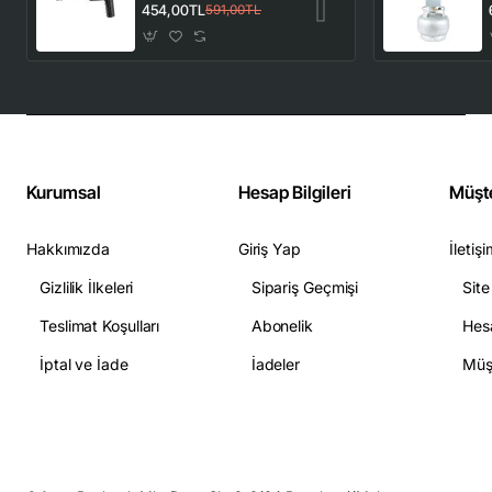
El Araç Süpürgesi
454,00TL
591,00TL
Güçlü Vakum Çekiş
ve Üfleme
Fonksiyonlu
Kurumsal
Hesap Bilgileri
Müşte
Hakkımızda
Giriş Yap
İletiş
Gizlilik İlkeleri
Sipariş Geçmişi
Site
Teslimat Koşulları
Abonelik
Hesa
İptal ve İade
İadeler
Müşt