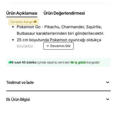
Ürün Açıklaması
Ürün Değerlendirmesi
Ücretsiz Kargo 🚚
Pokemon Go - Pikachu, Charmander, Squirtle,
Bulbasaur karakterlerinden biri gönderilecektir.
25 cm boyutunda Pokemon oyuncağı oldukça
büyüktür.
İthal Kumaş Tatlı Pokemon Figür Peluş Oyuncaktır.
Erkek çocuk hediye ve kız çocuk hediye
6 saat 45 dakika
içinde sipariş verirsen
ilk iş günü
kargoda!
arayışında olmanıza gerek yok! Pokemon Go
oyuncak uyku ve oyun arkadaşı olmak için
birebirdir!
Teslimat ve İade
Kaliteli malzeme ve işçilik ile üretilmiştir. Pokemon
seri filmlerinde kullanılan renkler kullanılmıştır.
Poke peluş - yumoş peluş pokemon kadife kaplı
Ek Ürün Bilgisi
peluş oyuncak %100 pamuk kadife kumaş içi elyaf
dolguludur.