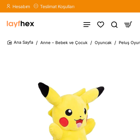
Hesabım
Teslimat Koşulları
Anne – Bebek ve Çocuk
Oyuncak
Peluş Oyun
home