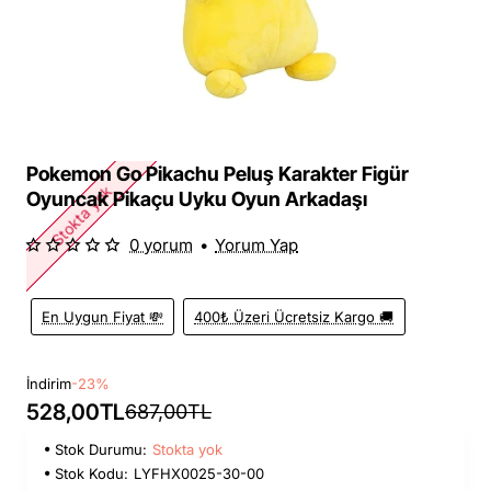
Pokemon Go Pikachu Peluş Karakter Figür
Stokta yok
Oyuncak Pikaçu Uyku Oyun Arkadaşı
0 yorum
•
Yorum Yap
En Uygun Fiyat 💸
400₺ Üzeri Ücretsiz Kargo 🚚
İndirim
-23%
528,00TL
687,00TL
Stok Durumu:
Stokta yok
Stok Kodu:
LYFHX0025-30-00