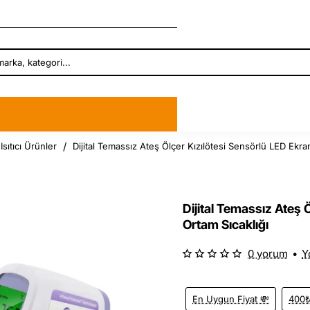
Isıtıcı Ürünler
Dijital Temassız Ateş Ölçer Kızılötesi Sensörlü LED Ekra
Dijital Temassız Ateş 
Ortam Sıcaklığı
0 yorum
•
Y
En Uygun Fiyat 💸
400₺