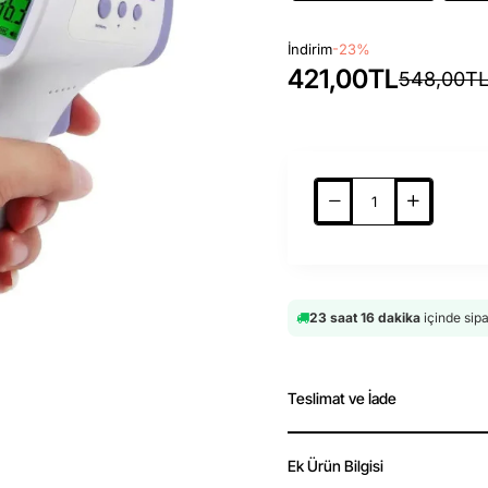
İndirim
-23%
421,00TL
548,00T
23 saat 16 dakika
içinde sip
Teslimat ve İade
Ek Ürün Bilgisi