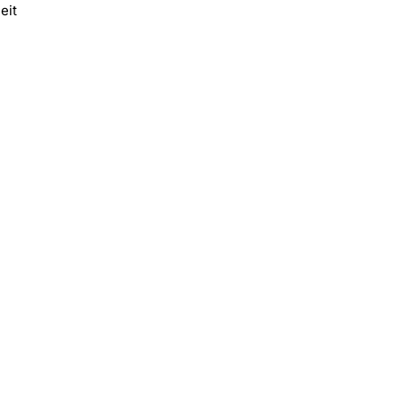
eit
ücut
nı
ını
erde;