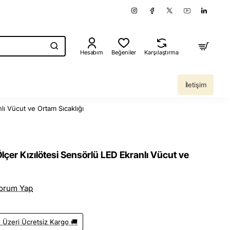
Hesabım
Beğeniler
Karşılaştırma
İletişim
nlı Vücut ve Ortam Sıcaklığı
Ölçer Kızılötesi Sensörlü LED Ekranlı Vücut ve
orum Yap
 Üzeri Ücretsiz Kargo 🚚