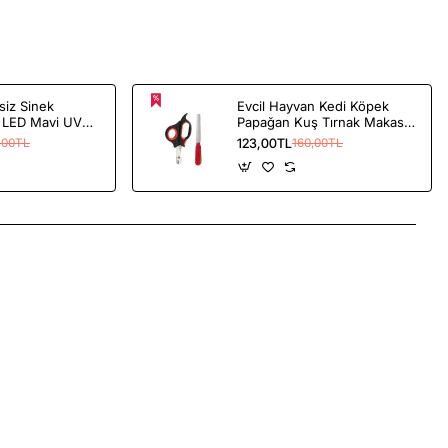
ssiz Sinek
Evcil Hayvan Kedi Köpek
 LED Mavi UV
Papağan Kuş Tırnak Makası
ivrisinek Kapanı
Törpüsü Bakım Seti
123,00TL
,00TL
160,00TL
App
mail