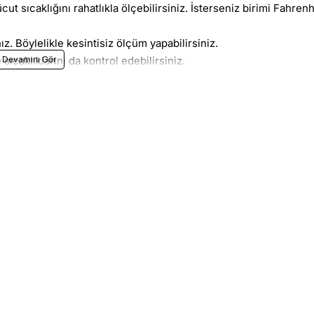
ut sıcaklığını rahatlıkla ölçebilirsiniz. İsterseniz birimi Fahrenh
ız. Böylelikle kesintisiz ölçüm yapabilirsiniz.
sıcaklıklarını da kontrol edebilirsiniz.
, ayarlanan programlanan sınırı aştığında alarm olarak uyarır ve v
da olmalıdır ve hızlı bir şekilde birden fazla kişinin sıcaklığı
ıt sağlar. Ev işyeri hastane gibi tüm ortamlarda rahatlıkla
ma sıcaklığına basmanız yeterlidir.
anılmadığında güç tasarrufu sağlayan akıllı bir güç tasarrufu
ksek sıcaklıklarını izleyerek ve hastalıkların potansiyel yayılmas
ir.
 Fakat değişken ortam koşullarında ve hatalı mesafe belirlemel