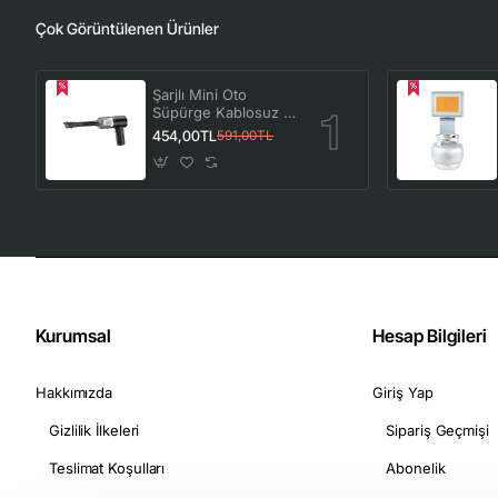
Çok Görüntülenen Ürünler
Şarjlı Mini Oto
Süpürge Kablosuz El
Araç Süpürgesi
454,00TL
591,00TL
Güçlü Vakum Çekiş
ve Üfleme
Fonksiyonlu
Kurumsal
Hesap Bilgileri
Hakkımızda
Giriş Yap
Gizlilik İlkeleri
Sipariş Geçmişi
Teslimat Koşulları
Abonelik