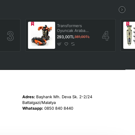
Transformers
Oyuncak Araba
Bumblebee Robota
293,00TL
381,00TL
Dönüşebilen
Turuncu
Adres:
Başharık Mh. Deva Sk. 2-2/24
Battalgazi/Malatya
Whatsapp:
0850 840 8440