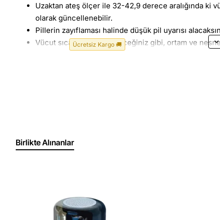
Uzaktan ateş ölçer ile 32-42,9 derece aralığında ki vüc
olarak güncellenebilir.
Pillerin zayıflaması halinde düşük pil uyarısı alacaksın
Vücut sıcaklığını ölçebileceğiniz gibi, ortam ve nesne 
Ücretsiz Kargo 🚚
Temassız ateş ölçer
özellikler ateş uyarısı: Sıcaklık
ısısını temas etmeden ölçebilir.
Dijital ateş ölçer
optimum ölçüm mesafesi 3-5 cm arasın
kontrol etmenizi sağlayan kararlı ve güvenilir hızlı yan
kullanabilirsiniz.
Büyük arkadan aydınlatmalı LCD ekranda tetiğe ve oku
Termometre tabancası 2 adet AA pil ile çalışır ve kull
özelliğine sahiptir.
Birlikte Alınanlar
Birden fazla insanın sıcaklığı, bireylerin potansiyel yü
azaltarak bir anda ölçülebilir.
Alın ateş ölçeri
için; piller paket içerisine dahil değild
Ölçüm hatası standart ortam koşullarında bulunmuyor.
0,2 derece sapma payı olabilir.