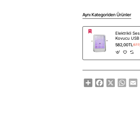
Aynı Kategoriden Ürünler
Elektrikli Se
Kovucu USB
Sinek Güve S
582,00TL
677
Share
Facebook
X
Whats
E