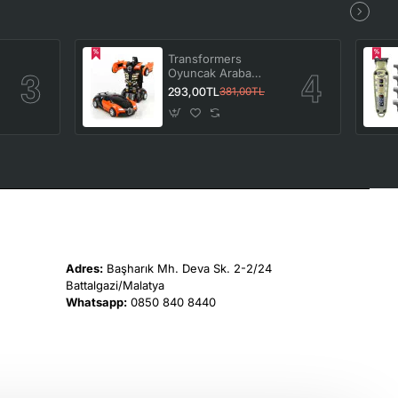
Transformers
Oyuncak Araba
Bumblebee Robota
293,00TL
381,00TL
Dönüşebilen
Turuncu
Adres:
Başharık Mh. Deva Sk. 2-2/24
Battalgazi/Malatya
Whatsapp:
0850 840 8440