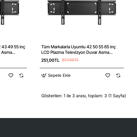
 43 49 55 inç
Tüm Markalarla Uyumlu 42 50 55 65 inç
r Asma
LCD Plazma Televizyon Duvar Asma
Aparatı 106-155 cm
251,00TL
327,00TL
Sepete Ekle
Gösterilen: 1 ile 3 arası, toplam: 3 (1 Sayfa)