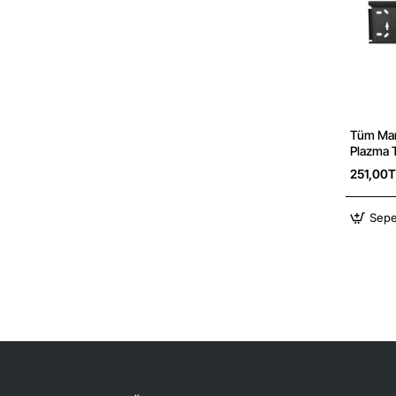
Tüm Mar
Plazma 
Askı
251,00T
Sepe