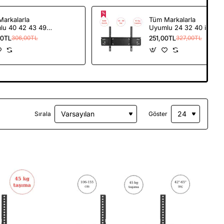
arkalarla
Tüm Markalarla
lu 40 42 43 49
Uyumlu 24 32 40 inç
ç LCD Plazma
LCD Plazma
00TL
251,00TL
306,00TL
327,00TL
izyon Duvar
Televizyon Duvar
Aparatı TV Askı
Asma Aparatı TV Askı
Sırala
Göster