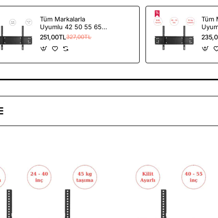
Tüm Markalarla
Tüm M
Uyumlu 42 50 55 65
Uyum
inç LCD Plazma
55 in
251,00TL
235,
327,00TL
Televizyon Duvar
Telev
Asma Aparatı 106-155
Asma 
cm