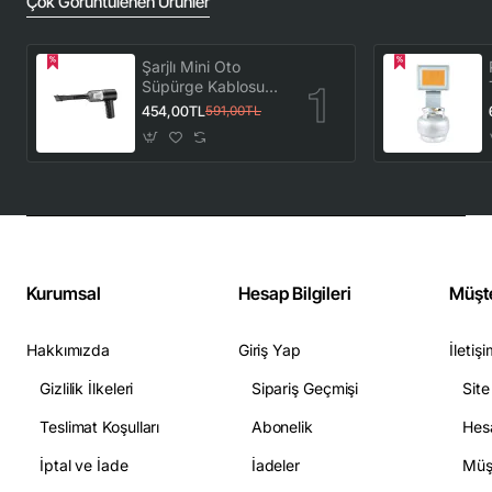
Çok Görüntülenen Ürünler
Şarjlı Mini Oto
Süpürge Kablosuz
El Araç Süpürgesi
454,00TL
591,00TL
Güçlü Vakum Çekiş
ve Üfleme
Fonksiyonlu
Kurumsal
Hesap Bilgileri
Müşte
Hakkımızda
Giriş Yap
İletiş
Gizlilik İlkeleri
Sipariş Geçmişi
Site
Teslimat Koşulları
Abonelik
Hesa
İptal ve İade
İadeler
Müşt