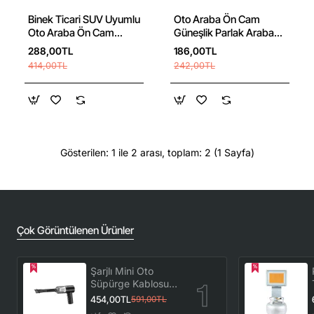
Binek Ticari SUV Uyumlu
Oto Araba Ön Cam
Oto Araba Ön Cam
Güneşlik Parlak Araba
Güneş Koruma Güneşlik
Güneş Koruyucu Tüm
288,00TL
186,00TL
Şemsiyesi
Araçlarla Uyumlu
414,00TL
242,00TL
Vantuzlu
Gösterilen: 1 ile 2 arası, toplam: 2 (1 Sayfa)
Çok Görüntülenen Ürünler
Şarjlı Mini Oto
Süpürge Kablosuz
El Araç Süpürgesi
454,00TL
591,00TL
Güçlü Vakum Çekiş