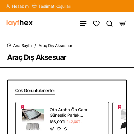
Hesabım
Teslimat Koşulları
Araç Dış Aksesuar
home
Araç Dış Aksesuar
Çok Görüntülenenler
Oto Araba Ön Cam
Güneşlik Parlak
Araba Güneş
186,00TL
242,00TL
Koruyucu Tüm
Araçlarla Uyumlu