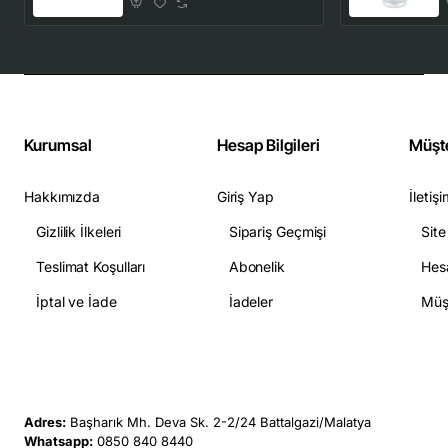
ve Üfleme
Fonksiyonlu
Kurumsal
Hesap Bilgileri
Müşte
Hakkımızda
Giriş Yap
İletiş
Gizlilik İlkeleri
Sipariş Geçmişi
Site
Teslimat Koşulları
Abonelik
Hesa
İptal ve İade
İadeler
Müşt
Adres:
Başharık Mh. Deva Sk. 2-2/24 Battalgazi/Malatya
Whatsapp:
0850 840 8440